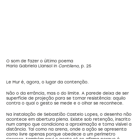
O som de fazer o último poema
Maria Gabriela Llansol in
Cantileno,
p. 25
Le Mur é, agora, o lugar da contenção.
Não o da errância, mas o do limite. A parede deixa de ser
superfície de projeção para se tornar resistência: aquilo
contra o qual o gesto se mede e o olhar se reconhece.
Na instalação de Sebastião Castelo Lopes, o desenho não
acontece em abertura plena. Existe sob retenção, inscrito
num campo que condiciona a aproximação e torna visível a
distância. Tal como na arena, onde a ação se apresenta
como livre apenas porque obedece a um perímetro
rigoroso, também aqui o gesto só se afirma porque é