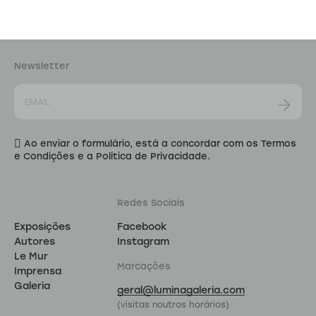
Newsletter
Ao enviar o formulário, está a concordar com os Termos
e Condições e a Política de Privacidade.
Redes Sociais
Exposições
Facebook
Autores
Instagram
Le Mur
Marcações
Imprensa
Galeria
geral@luminagaleria.com
(visitas noutros horários)