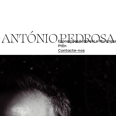
A
N
T
Ó
N
I
O
P
E
D
R
O
S
A
Exposições
Autores
Le Mur
Impr
Pt
En
Contacte-nos