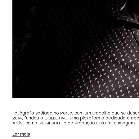
Fotógrafo sediado no Porto, com um trabalho que se desen
2014, fundou o COLECTIVO, uma plataforma dedicada a abor
Artística no IPCI-Instituto de Produção Cultural e Imagem.
Ler mais